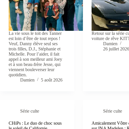
La vie sous le toit des Tanner
Retour sur la série cu
est loin d’être de tout repos !
voiture de rêve KIT
Veuf, Danny élève seul ses
Damien
trois filles, D.J., Stéphanie et
26 juillet 202
Michelle. Pour l’aider, il fait
appel à son meilleur ami Joey
et à son beau-frère Jesse, qui
viennent bouleverser leur
quotidien.
Damien
5 août 2026
Série culte
Série culte
CHiPs : Le duo de choc sous
Amicalement Vôtre 
le soleil de Californie
sur INA Madelen : R