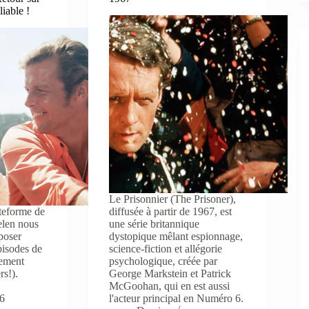
liable !
Le Prisonnier (The Prisoner),
ateforme de
diffusée à partir de 1967, est
len nous
une série britannique
oposer
dystopique mêlant espionnage,
épisodes de
science-fiction et allégorie
lement
psychologique, créée par
rs!).
George Markstein et Patrick
McGoohan, qui en est aussi
26
l'acteur principal en Numéro 6.