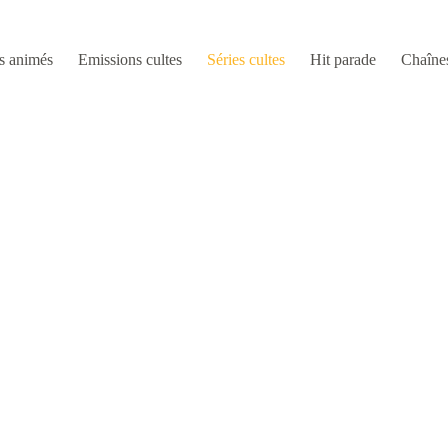
s animés
Emissions cultes
Séries cultes
Hit parade
Chaîne