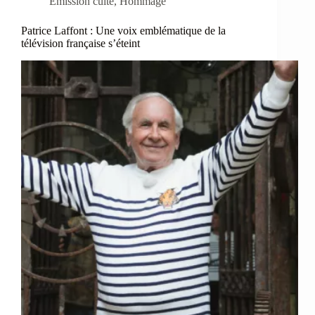
Emission culte
,
Hommage
Patrice Laffont : Une voix emblématique de la
télévision française s’éteint