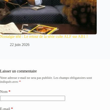
Nostalgie télé : Le retour de la série culte ALF sur AB1 !
22 juin 2026
Laisser un commentaire
Votre adresse e-mail ne sera pas publiée.
Les champs obligatoires sont
A
indiqués avec
*
l
t
e
Nom
*
r
n
a
E-mail
*
t