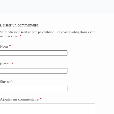
Laisser un commentaire
Votre adresse e-mail ne sera pas publiée.
Les champs obligatoires sont
A
indiqués avec
*
l
t
e
Nom
*
r
n
a
E-mail
*
t
i
v
e
Site web
:
Ajouter un commentaire
*