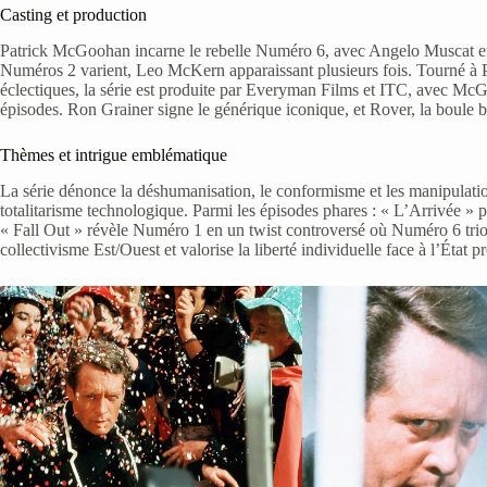
Casting et production
Patrick McGoohan incarne le rebelle Numéro 6, avec Angelo Muscat e
Numéros 2 varient, Leo McKern apparaissant plusieurs fois. Tourné à Po
éclectiques, la série est produite par Everyman Films et ITC, avec Mc
épisodes. Ron Grainer signe le générique iconique, et Rover, la boule b
Thèmes et intrigue emblématique
La série dénonce la déshumanisation, le conformisme et les manipulatio
totalitarisme technologique. Parmi les épisodes phares : « L’Arrivée » po
« Fall Out » révèle Numéro 1 en un twist controversé où Numéro 6 triomp
collectivisme Est/Ouest et valorise la liberté individuelle face à l’Ét