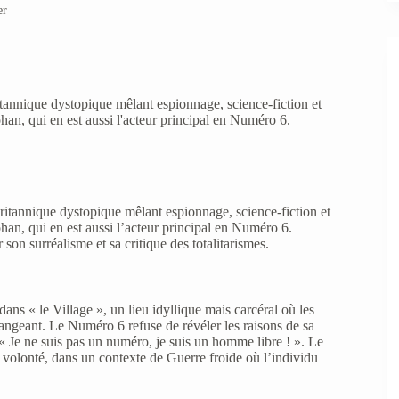
er
ritannique dystopique mêlant espionnage, science-fiction et
n, qui en est aussi l'acteur principal en Numéro 6.
 britannique dystopique mêlant espionnage, science-fiction et
an, qui en est aussi l’acteur principal en Numéro 6.
on surréalisme et sa critique des totalitarismes.
ans « le Village », un lieu idyllique mais carcéral où les
angeant. Le Numéro 6 refuse de révéler les raisons de sa
t « Je ne suis pas un numéro, je suis un homme libre ! ». Le
a volonté, dans un contexte de Guerre froide où l’individu