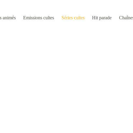
s animés
Emissions cultes
Séries cultes
Hit parade
Chaîne