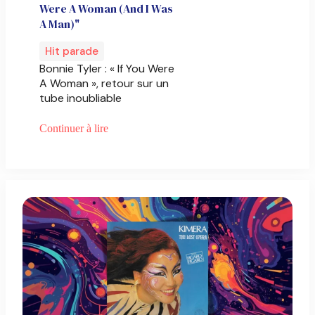
Were A Woman (And I Was
A Man)"
Hit parade
Bonnie Tyler : « If You Were
A Woman », retour sur un
tube inoubliable
Continuer à lire