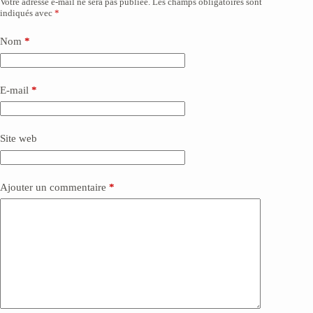
Votre adresse e-mail ne sera pas publiée.
Les champs obligatoires sont
A
indiqués avec
*
l
t
e
Nom
*
r
n
a
E-mail
*
t
i
v
e
Site web
:
Ajouter un commentaire
*