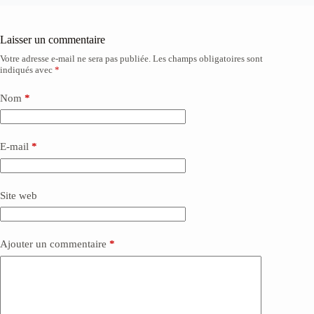
Laisser un commentaire
Votre adresse e-mail ne sera pas publiée.
Les champs obligatoires sont
A
indiqués avec
*
l
t
e
Nom
*
r
n
a
E-mail
*
t
i
v
e
Site web
:
Ajouter un commentaire
*