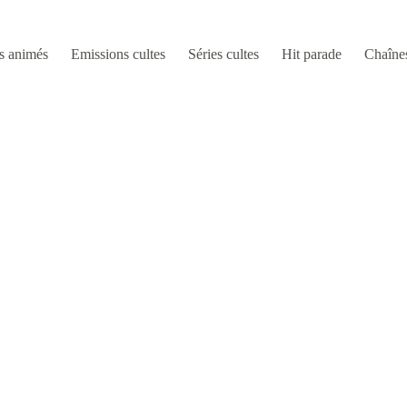
s animés
Emissions cultes
Séries cultes
Hit parade
Chaîne