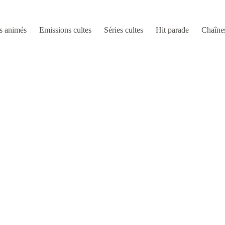
s animés
Emissions cultes
Séries cultes
Hit parade
Chaîne