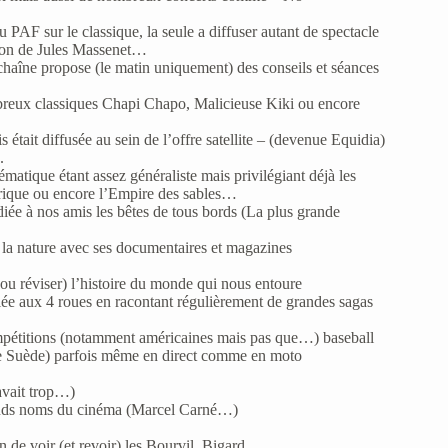
u PAF sur le classique, la seule a diffuser autant de spectacle
non de Jules Massenet…
chaîne propose (le matin uniquement) des conseils et séances
breux classiques Chapi Chapo, Malicieuse Kiki ou encore
était diffusée au sein de l’offre satellite – (devenue Equidia)
.
matique étant assez généraliste mais privilégiant déjà les
rique ou encore l’Empire des sables…
édiée à nos amis les bêtes de tous bords (La plus grande
e la nature avec ses documentaires et magazines
ou réviser) l’histoire du monde qui nous entoure
ée aux 4 roues en racontant régulièrement de grandes sagas
mpétitions (notamment américaines mais pas que…) baseball
de Suède) parfois même en direct comme en moto
avait trop…)
rands noms du cinéma (Marcel Carné…)
n de voir (et revoir) les Bourvil, Bigard…