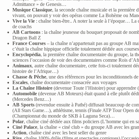
Admittance » de Genesis…
Musique Classique
, la seconde chaîne musicale et la première d
vivant, on pouvait y voir des opéras comme La Bohème ou Ma
Vive la Vie
: chaîne bien-être.. A noter la seule à l’époque… La 
de coachs
AB Cartoons
: la chaîne jeunesse du bouquet proposait de nom
Dragon Ball Z
France Courses
– la chaîne n’appartenait pas au groupe AB mais 
c’était la chaîne hippique officielle totalement dédiée aux courses
Encyclopédia
, la première chaîne documentaire du groupe, la thé
sciences l’occasion de voir des documentaires comme Rois d’Af
Animaux
, autre chaîne documentaire, cette fois-ci totalement d
histoire de l’Afrique…)
Chasse & Pêche
, une des références pour les inconditionnels d
Escales
, chaîne documentaire consacrée aux voyages
La Chaîne Histoire
(devenue Toute l’Histoire) pour apprendre (
Automobile
(devenue AB Moteurs) était quand à elle plutôt dédi
(Mercedes Benz…)
AB Sports
(revendue ensuite à Pathé) diffusait beaucoup de co
(All Stars Game…), athlétisme, tennis (Finale ATP Tour Open 
(Championnat du monde de SKB à Laguna Seca)…
Polar
, chaîne ciné dédiée aux films policiers (L’homme qui en s
Ciné Palace
, la chaîne « ciné club » du groupe AB avec les g
Action
, chaîne ciné avec les best seller du genre
Rire
, chaîne 100% drôle (films et spectacles comiques) l’occasio