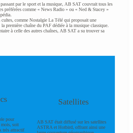
assant par le sport et la musique, AB SAT couvrait tous les
séries préférées comme « News Radio » ou « Ned & Stacey »
opédia.
cultes, comme Nostalgie La Télé qui proposait une
la première chaîne du PAF dédiée à la musique classique.
aire à celle des autres chaînes, AB SAT a su trouver sa
cs
Satellites
ble pour
AB SAT était diffusé sur les satellites
mois, soit
ASTRA et Hotbird, offrant ainsi une
très attractif
large couverture géographique.