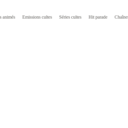
s animés
Emissions cultes
Séries cultes
Hit parade
Chaîne