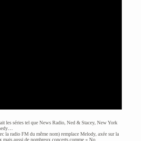
usait les séries tel que News Radio, Ned & Stacey, New York
nnedy…
 avec la radio FM du même nom) remplace Melody, axée sur la
caux mais aussi de nombreux concerts comme « No