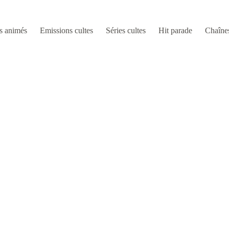
s animés
Emissions cultes
Séries cultes
Hit parade
Chaîne