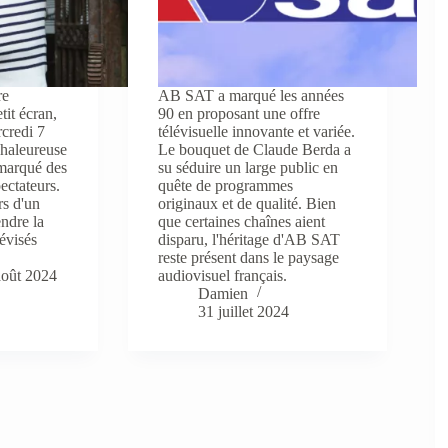
re
AB SAT a marqué les années
tit écran,
90 en proposant une offre
rcredi 7
télévisuelle innovante et variée.
chaleureuse
Le bouquet de Claude Berda a
 marqué des
su séduire un large public en
ectateurs.
quête de programmes
rs d'un
originaux et de qualité. Bien
endre la
que certaines chaînes aient
lévisés
disparu, l'héritage d'AB SAT
reste présent dans le paysage
août 2024
audiovisuel français.
Damien
31 juillet 2024